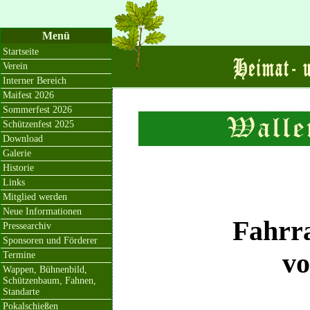
Menü
Startseite
Verein
Interner Bereich
Maifest 2026
Sommerfest 2026
Schützenfest 2025
Download
Galerie
Historie
Links
Mitglied werden
Neue Informationen
Fahrra
Pressearchiv
Sponsoren und Förderer
vo
Termine
Wappen, Bühnenbild,
Schützenbaum, Fahnen,
Standarte
Pokalschießen