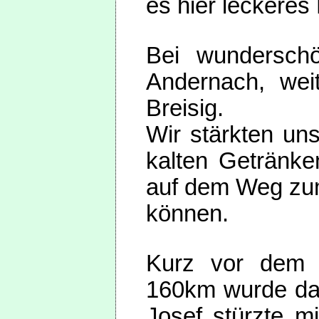
es hier leckeres 
Bei wunderschö
Andernach, wei
Breisig.
Wir stärkten un
kalten Getränke
auf dem Weg zu
können.
Kurz vor dem Z
160km wurde das
Josef stürzte m