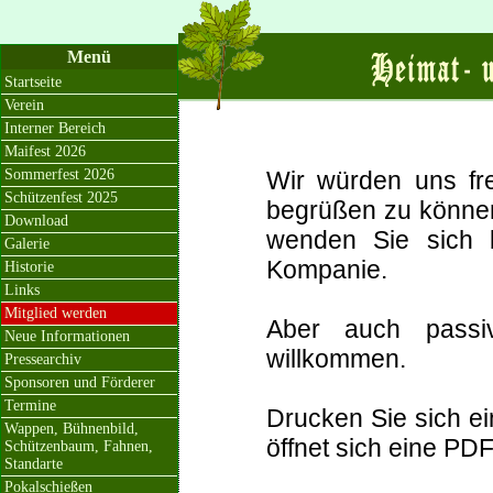
Menü
Startseite
Verein
Interner Bereich
Maifest 2026
Sommerfest 2026
Wir würden uns fre
Schützenfest 2025
begrüßen zu können
Download
wenden Sie sich b
Galerie
Kompanie.
Historie
Links
Mitglied werden
Aber auch passiv
Neue Informationen
willkommen.
Pressearchiv
Sponsoren und Förderer
Termine
Drucken Sie sich e
Wappen, Bühnenbild,
öffnet sich eine PDF
Schützenbaum, Fahnen,
Standarte
Pokalschießen