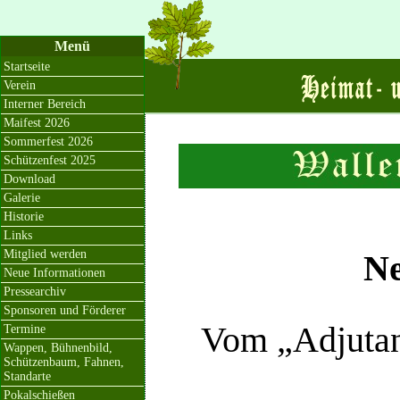
Menü
Startseite
Verein
Interner Bereich
Maifest 2026
Sommerfest 2026
Schützenfest 2025
Download
Galerie
Historie
Links
Mitglied werden
Ne
Neue Informationen
Pressearchiv
Sponsoren und Förderer
Vom „Adjutan
Termine
Wappen, Bühnenbild,
Schützenbaum, Fahnen,
Standarte
Pokalschießen