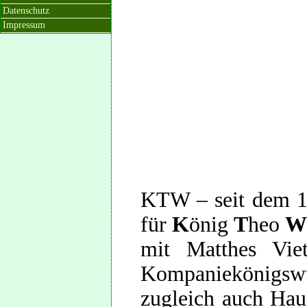
Datenschutz
Impressum
KTW – seit dem 10
für
K
önig
T
heo
mit Matthes Vie
Kompaniekönigs
zugleich auch Hau