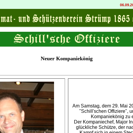
06.09.202
Neuer Kompaniekönig
Am Samstag, dem 29. Mai 201
"Schill'schen Offiziere",
Kompaniekönig zu e
Der Kompaniechef, Major In
glückliche Schütze, der n
Kampf sich in einem Ste