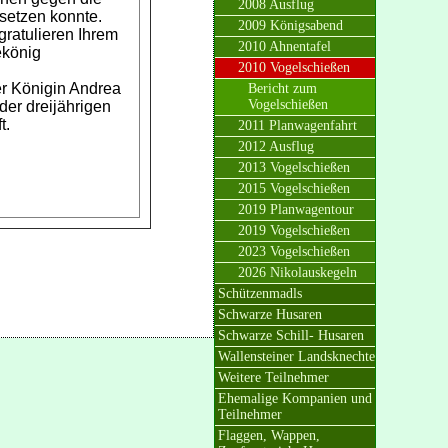
2008 Ausflug
etzen konnte.
2009 Königsabend
 gratulieren Ihrem
2010 Ahnentafel
könig
2010 Vogelschießen
r Königin Andrea
Bericht zum
Vogelschießen
der dreijährigen
t.
2011 Planwagenfahrt
2012 Ausflug
2013 Vogelschießen
2015 Vogelschießen
2019 Planwagentour
2019 Vogelschießen
2023 Vogelschießen
2026 Nikolauskegeln
Schützenmadls
Schwarze Husaren
Schwarze Schill- Husaren
Wallensteiner Landsknechte
Weitere Teilnehmer
Ehemalige Kompanien und
Teilnehmer
Flaggen, Wappen,