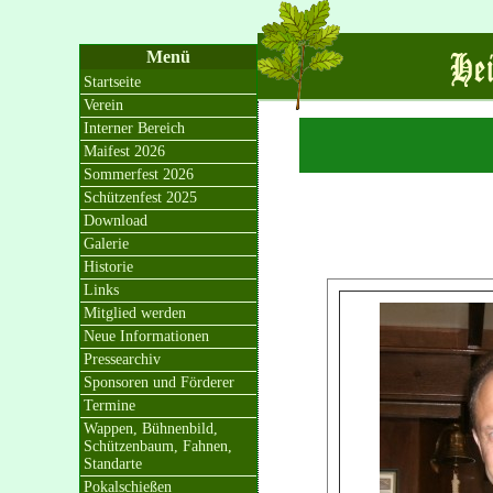
Menü
Startseite
Verein
Interner Bereich
Maifest 2026
Sommerfest 2026
Schützenfest 2025
Download
Galerie
Historie
Links
Mitglied werden
Neue Informationen
Pressearchiv
Sponsoren und Förderer
Termine
Wappen, Bühnenbild,
Schützenbaum, Fahnen,
Standarte
Pokalschießen