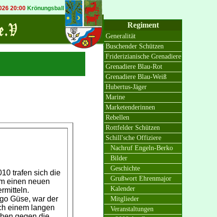
6 20:00
Krönungsball in Bösinghoven
20.09.2026 19:30
Königsball in Osterat
Regiment
Generalität
Buschender Schützen
Friderizianische Grenadiere
Grenadiere Blau-Rot
Grenadiere Blau-Weiß
Hubertus-Jäger
Marine
Marketenderinnen
Rebellen
Rottfelder Schützen
Schill'sche Offiziere
Nachruf Engeln-Berko
Bilder
Geschichte
0 trafen sich die
Grußwort Ehrenmajor
 um einen neuen
Kalender
rmitteln.
go Güse, war der
Mitglieder
ach einem langen
Veranstaltungen
chen gegen die