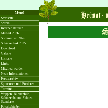
Menü
Startseite
Verein
Interner Bereich
Maifest 2026
Sommerfest 2026
Schützenfest 2025
Download
Galerie
Historie
Links
Mitglied werden
Neue Informationen
Pressearchiv
Sponsoren und Förderer
Termine
Wappen, Bühnenbild,
Schützenbaum, Fahnen,
Standarte
Pokalschießen