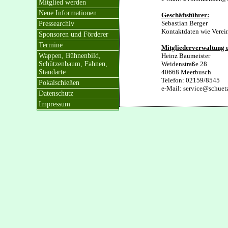
Mitglied werden
Neue Informationen
Geschäftsführer:
Sebastian Berger
Pressearchiv
Kontaktdaten wie Verein
Sponsoren und Förderer
Termine
Mitgliederverwaltung
Wappen, Bühnenbild,
Heinz Baumeister
Schützenbaum, Fahnen,
Weidenstraße 28
Standarte
40668 Meerbusch
Telefon: 02159/8545
Pokalschießen
e-Mail: service@schuet
Datenschutz
Impressum