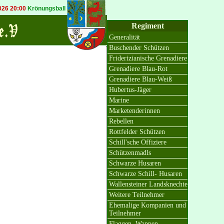
6 20:00
Krönungsball in Bösinghoven
20.09.2026 19:30
Königsball in Osterat
Regiment
Generalität
Buschender Schützen
Friderizianische Grenadiere
Grenadiere Blau-Rot
Grenadiere Blau-Weiß
Hubertus-Jäger
Marine
Marketenderinnen
Rebellen
Rottfelder Schützen
Schill'sche Offiziere
Schützenmadls
Schwarze Husaren
Schwarze Schill- Husaren
Wallensteiner Landsknechte
Weitere Teilnehmer
Ehemalige Kompanien und
Teilnehmer
Flaggen, Wappen,