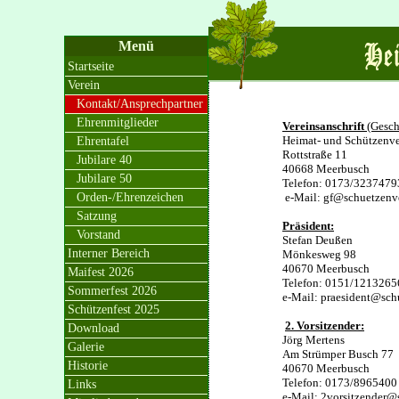
Menü
Startseite
Verein
Kontakt/Ansprechpartner
Ehrenmitglieder
Vereinsanschrift
(Gesch
Heimat- und Schützenve
Ehrentafel
Rottstraße 11
Jubilare 40
40668 Meerbusch
Jubilare 50
Telefon: 0173/3237479
Orden-/Ehrenzeichen
e-Mail: gf@schuetzenve
Satzung
Präsident:
Vorstand
Stefan Deußen
Interner Bereich
Mönkesweg 98
40670 Meerbusch
Maifest 2026
Telefon: 0151/1213265
Sommerfest 2026
e-Mail: praesident@sch
Schützenfest 2025
2. Vorsitzender:
Download
Jörg Mertens
Galerie
Am Strümper Busch 77
Historie
40670 Meerbusch
Telefon: 0173/8965400
Links
e-Mail: 2vorsitzender@