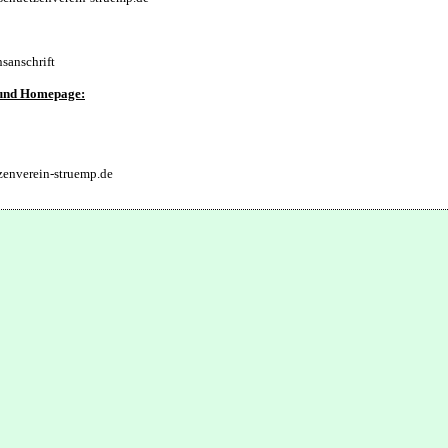
sanschrift
 und Homepage:
zenverein-struemp.de