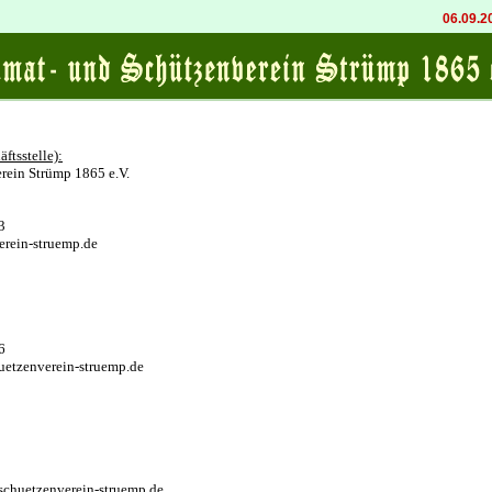
06.09.202
äftsstelle):
rein Strümp 1865 e.V.
3
rein-struemp.de
6
uetzenverein-struemp.de
schuetzenverein-struemp.de