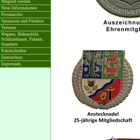
Mitglied werden
Neue Informationen
Pressearchiv
Sponsoren und Förderer
Termine
Wappen, Bühnenbild,
Schützenbaum, Fahnen,
Standarte
Pokalschießen
Datenschutz
Impressum