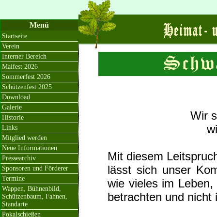
Menü
Startseite
Verein
Interner Bereich
Maifest 2026
Sommerfest 2026
Schützenfest 2025
Download
Galerie
Wir s
Historie
wi
Links
Mitglied werden
Neue Informationen
Mit diesem Leitspruc
Pressearchiv
lässt sich unser Ko
Sponsoren und Förderer
Termine
wie vieles im Leben,
Wappen, Bühnenbild,
betrachten und nicht 
Schützenbaum, Fahnen,
Standarte
Pokalschießen