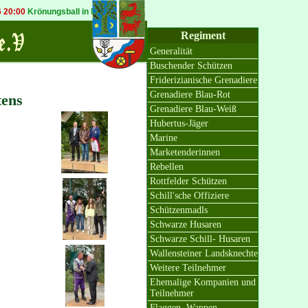
rönungsball in Bösinghoven
20.09.2026 19:30
Königsball in Osterath
Regiment
Generalität
Buschender Schützen
Friderizianische Grenadiere
Grenadiere Blau-Rot
tens
Grenadiere Blau-Weiß
Hubertus-Jäger
Marine
Marketenderinnen
Rebellen
Rottfelder Schützen
Schill'sche Offiziere
Schützenmadls
Schwarze Husaren
Schwarze Schill- Husaren
Wallensteiner Landsknechte
Weitere Teilnehmer
Ehemalige Kompanien und
Teilnehmer
Flaggen, Wappen,