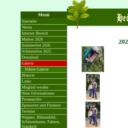
Menü
Startseite
Verein
Interner Bereich
Maifest 2026
202
Sommerfest 2026
Schützenfest 2025
Download
Galerie
Videos-Galerie
Historie
Links
Mitglied werden
Neue Informationen
Pressearchiv
Sponsoren und Förderer
Termine
Wappen, Bühnenbild,
Schützenbaum, Fahnen,
Standarte