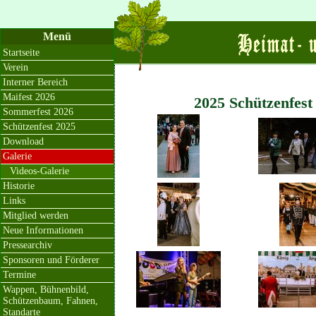
Menü
Startseite
Verein
Interner Bereich
Maifest 2026
2025 Schützenfest
Sommerfest 2026
Schützenfest 2025
Download
Galerie
Videos-Galerie
Historie
Links
Mitglied werden
Neue Informationen
Pressearchiv
Sponsoren und Förderer
Termine
Wappen, Bühnenbild,
Schützenbaum, Fahnen,
Standarte