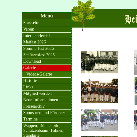
Menü
Startseite
Verein
Interner Bereich
Maifest 2026
Sommerfest 2026
Schützenfest 2025
Download
Galerie
Videos-Galerie
Historie
Links
Mitglied werden
Neue Informationen
Pressearchiv
Sponsoren und Förderer
Termine
Wappen, Bühnenbild,
Schützenbaum, Fahnen,
Standarte