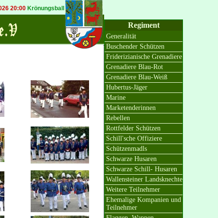
6 20:00
Krönungsball in Bösinghoven
20.09.2026 19:30
Königsball in Osterat
Regiment
Generalität
Buschender Schützen
Friderizianische Grenadiere
Grenadiere Blau-Rot
Grenadiere Blau-Weiß
Hubertus-Jäger
Marine
Marketenderinnen
Rebellen
Rottfelder Schützen
Schill'sche Offiziere
Schützenmadls
Schwarze Husaren
Schwarze Schill- Husaren
Wallensteiner Landsknechte
Weitere Teilnehmer
Ehemalige Kompanien und
Teilnehmer
Flaggen, Wappen,